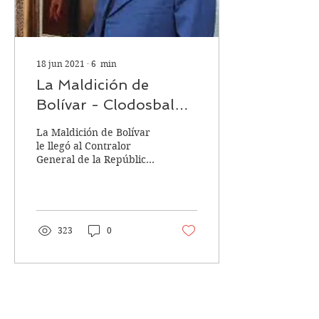
18 jun 2021
∙
6
min
La Maldición de
Bolívar - Clodosbaldo
Russián
La Maldición de Bolívar
le llegó al Contralor
General de la República
en junio de 2011.
323
0