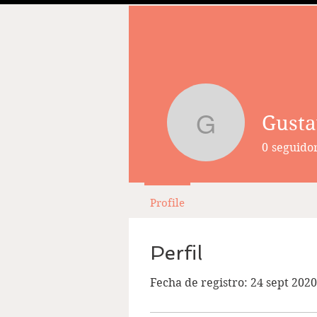
Gusta
Gustavo 
0
seguido
Profile
Perfil
Fecha de registro: 24 sept 2020