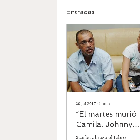
Entradas
30 jul 2017
∙
1
min
“El martes murió
Camila, Johnny
siguió el jueves. E
Scarlet abraza el Libro