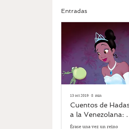
Entradas
13 oct 2019
∙
8
min
Cuentos de Hada
a la Venezolana: 
Princesa y el
Érase una vez un reino