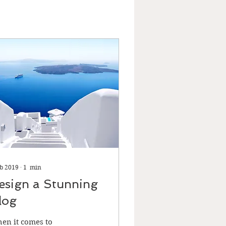
eb 2019
∙
1
min
esign a Stunning
log
en it comes to