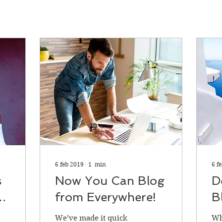
6 feb 2019
∙
1
min
6 f
s
Now You Can Blog
D
La
from Everywhere!
B
We’ve made it quick
Wh