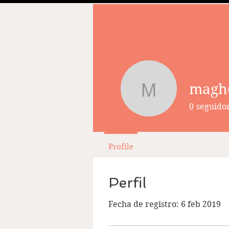
magh
maghersi
0
seguido
Profile
Perfil
Fecha de registro: 6 feb 2019