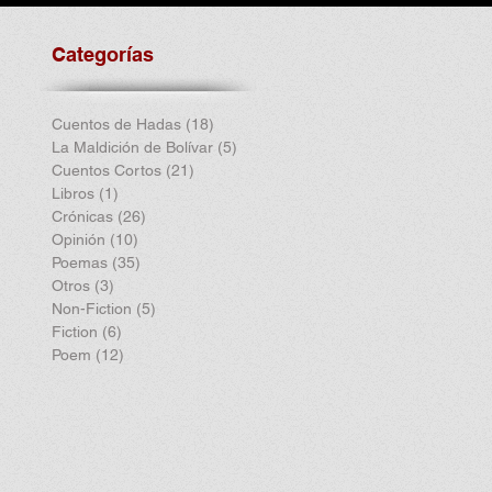
Categorías
Cuentos de Hadas
(18)
18 entradas
La Maldición de Bolívar
(5)
5 entradas
Cuentos Cortos
(21)
21 entradas
Libros
(1)
1 entrada
Crónicas
(26)
26 entradas
Opinión
(10)
10 entradas
Poemas
(35)
35 entradas
Otros
(3)
3 entradas
Non-Fiction
(5)
5 entradas
Fiction
(6)
6 entradas
Poem
(12)
12 entradas