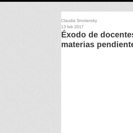
Claudia Smolansky
13 feb 2017
Éxodo de docentes
materias pendient