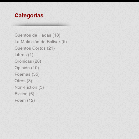
Categorías
Cuentos de Hadas
(18)
18 entradas
La Maldición de Bolívar
(5)
5 entradas
Cuentos Cortos
(21)
21 entradas
Libros
(1)
1 entrada
Crónicas
(26)
26 entradas
Opinión
(10)
10 entradas
Poemas
(35)
35 entradas
Otros
(3)
3 entradas
Non-Fiction
(5)
5 entradas
Fiction
(6)
6 entradas
Poem
(12)
12 entradas