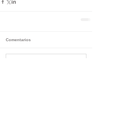
Comentarios
Escribir un comentario...
Categorías
Cuentos de Hadas
(18)
18 entradas
La Maldición de Bolívar
(5)
5 entradas
Cuentos Cortos
(21)
21 entradas
Libros
(1)
1 entrada