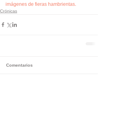
imágenes de fieras hambrientas.
Crónicas
Comentarios
Escribir un comentario...
Categorías
Cuentos de Hadas
(18)
18 entradas