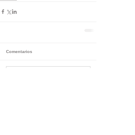
Comentarios
Escribir un comentario...
Categorías
Cuentos de Hadas
(18)
18 entradas
La Maldición de Bolívar
(5)
5 entradas
Cuentos Cortos
(21)
21 entradas