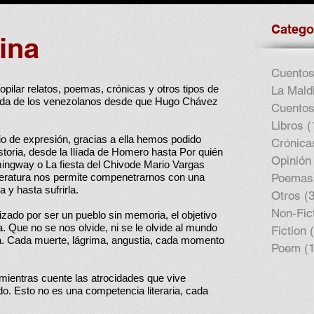
Catego
ina
Cuentos
pilar relatos, poemas, crónicas y otros tipos de
La Maldi
vida de los venezolanos desde que Hugo Chávez
Cuentos
Libros
(
io de expresión, gracias a ella hemos podido
Crónica
istoria, desde la Ilíada de Homero hasta Por quién
Opinión
ngway o La fiesta del Chivode Mario Vargas
teratura nos permite compenetrarnos con una
Poemas
a y hasta sufrirla.
Otros
(3
Non-Fic
ado por ser un pueblo sin memoria, el objetivo
 Que no se nos olvide, ni se le olvide al mundo
Fiction
ta. Cada muerte, lágrima, angustia, cada momento
Poem
(
y mientras cuente las atrocidades que vive
o. Esto no es una competencia literaria, cada