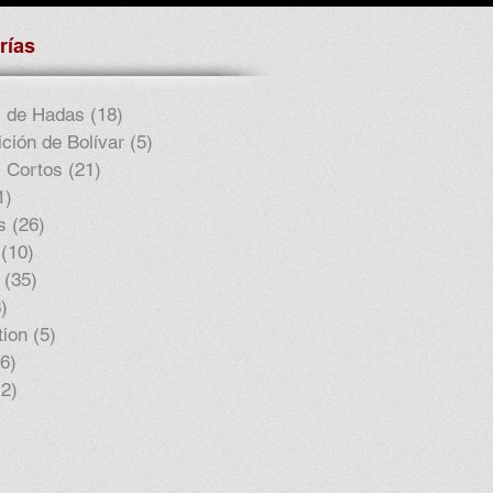
rías
 de Hadas
(18)
18 entradas
ción de Bolívar
(5)
5 entradas
 Cortos
(21)
21 entradas
1)
1 entrada
s
(26)
26 entradas
(10)
10 entradas
(35)
35 entradas
)
3 entradas
tion
(5)
5 entradas
(6)
6 entradas
12)
12 entradas