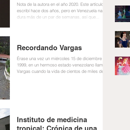
Nota de la autora en el año 2020. Este artículo lo
escribí hace dos años, pero en Venezuela nada
dura más de un par de semanas, así que...
Recordando Vargas
Érase una vez un miércoles 15 de diciembre de
1999, en un hermoso estado venezolano llama
Vargas cuando la vida de cientos de miles de...
Instituto de medicina
tropical: Crónica de una