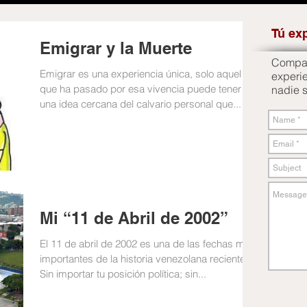
Tú ex
Emigrar y la Muerte
Compart
Emigrar es una experiencia única, solo aquel
experi
que ha pasado por esa vivencia puede tener
nadie 
una idea cercana del calvario personal que...
Mi “11 de Abril de 2002”
El 11 de abril de 2002 es una de las fechas más
importantes de la historia venezolana reciente.
Sin importar tu posición política; sin...