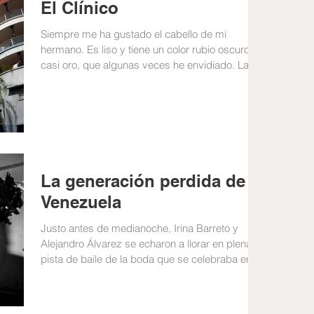
El Clínico
Siempre me ha gustado el cabello de mi
hermano. Es liso y tiene un color rubio oscuro,
casi oro, que algunas veces he envidiado. La...
La generación perdida de
Venezuela
Justo antes de medianoche, Irina Barreto y
Alejandro Álvarez se echaron a llorar en plena
pista de baile de la boda que se celebraba en...