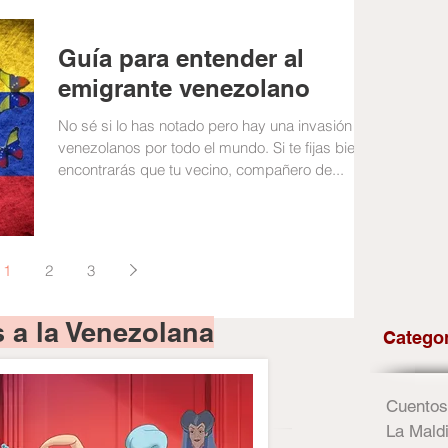
Guía para entender al
emigrante venezolano
No sé si lo has notado pero hay una invasión de
venezolanos por todo el mundo. Si te fijas bien,
encontrarás que tu vecino, compañero de...
1
2
3
 a la Venezolana
Catego
Cuentos
La Maldi