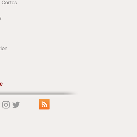
 Cortos
s
tion
e