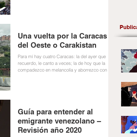
Public
Una vuelta por la Caracas
del Oeste o Carakistan
Para mí hay cuatro Caracas: la del ayer que
recuerdo, le canto a veces; la de hoy que la
compadezco en melancolía y aborrezco con ira;
la...
Guía para entender al
emigrante venezolano –
Revisión año 2020