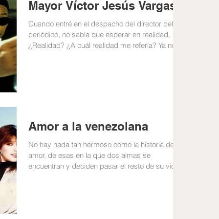
Mayor Víctor Jesús Vargas
Cuando entré en el despacho del director del
periódico, no sabía que esperar en realidad,
¿Realidad? ¿A cuál realidad me refería? Ya no...
Amor a la venezolana
No hay nada tan hermoso como la historia de
amor, de esas en la que dos almas se
encuentran y deciden pasar el resto de su vida
juntos (o...