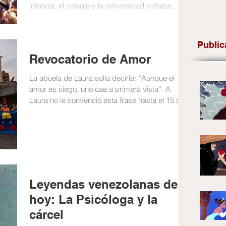
infancia, el colegio y la universidad soñaba...
Public
Revocatorio de Amor
La abuela de Laura solía decirle: “Aunque el
amor es ciego, uno cae a primera vista”. A
Laura no le convenció esta frase hasta el 15 de...
Leyendas venezolanas de
hoy: La Psicóloga y la
cárcel