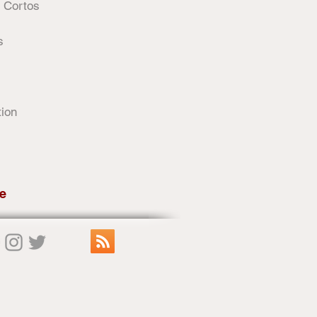
 Cortos
s
tion
e