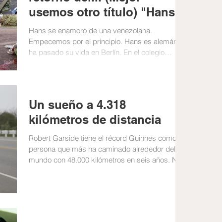
usemos otro título) "Hans
visita Venezuela"
Hans se enamoró de una venezolana.
Empecemos por el principio. Hans es alemán y
ha pasado su vida en Berlín. En el colegio
conoció a...
Un sueño a 4.318
kilómetros de distancia
Robert Garside tiene el récord Guinnes como
persona que más ha caminado alrededor del
mundo con 48.000 kilómetros en seis años. No
estoy...