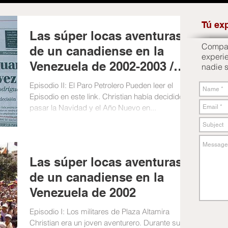
Tú ex
Las súper locas aventuras
Compart
de un canadiense en la
experi
Venezuela de 2002-2003 /
nadie 
Episodio II
Episodio II: El Paro Petrolero Pueden leer el
Episodio en este link. Christian había decidido
pasar la Navidad y el Año Nuevo en...
Las súper locas aventuras
de un canadiense en la
Venezuela de 2002
Episodio I: Los militares de Plaza Altamira
Christian era un joven aventurero. Durante su