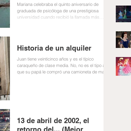
Mariana celebraba el quinto aniversario de
graduada de psicóloga de una prestigiosa
universidad cuando recibió la llamada más
peligrosa...
Historia de un alquiler
Juan tiene veinticinco años y es el típico
caraqueño de clase media. No, no es el tipo al
que su papá le compró una camioneta de marca
y...
13 de abril de 2002, el
retorno del... (Mejor