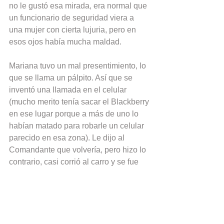
no le gustó esa mirada, era normal que 
un funcionario de seguridad viera a 
una mujer con cierta lujuria, pero en 
esos ojos había mucha maldad.
Mariana tuvo un mal presentimiento, lo 
que se llama un pálpito. Así que se 
inventó una llamada en el celular 
(mucho merito tenía sacar el Blackberry 
en ese lugar porque a más de uno lo 
habían matado para robarle un celular 
parecido en esa zona). Le dijo al 
Comandante que volvería, pero hizo lo 
contrario, casi corrió al carro y se fue 
para no volver.
El empresario la llamó varias veces. En 
la primera ocasión, ella se disculpó 
aludiendo a problemas familiares, las 