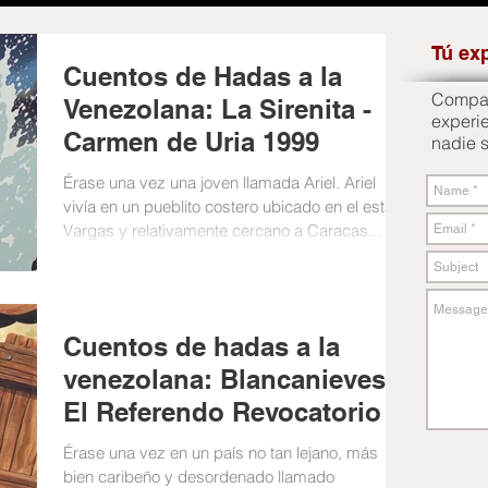
Tú ex
Cuentos de Hadas a la
Compart
Venezolana: La Sirenita -
experi
Carmen de Uria 1999
nadie 
Érase una vez una joven llamada Ariel. Ariel
vivía en un pueblito costero ubicado en el estado
Vargas y relativamente cercano a Caracas...
Cuentos de hadas a la
venezolana: Blancanieves y
El Referendo Revocatorio
Érase una vez en un país no tan lejano, más
bien caribeño y desordenado llamado