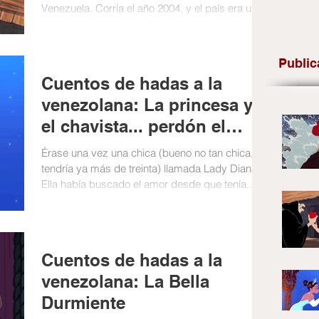
Venezuela. Corría el año 2004, y el país era un...
Public
Cuentos de hadas a la
venezolana: La princesa y
el chavista... perdón el
sapo
Érase una vez una chica (bueno no tan chica,
tendría ya más de treinta) llamada Lady Diana.
Ella había buscado el amor desde que tenía...
Cuentos de hadas a la
venezolana: La Bella
Durmiente