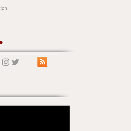
tion
e