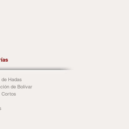
rías
 de Hadas
ción de Bolívar
 Cortos
s