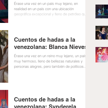
Érase una vez en un país muy lejano, en
realidad en un país con una ubicación
geográfica excepcional y lleno de petróleo que...
Cuentos de hadas a la
venezolana: Blanca Nieves
Érase una vez en un reino muy lejano, un país
muy hermoso, lleno de bellezas naturales y
personas alegres, pero también de políticos...
Cuentos de hadas a la
venezolana: Synderela