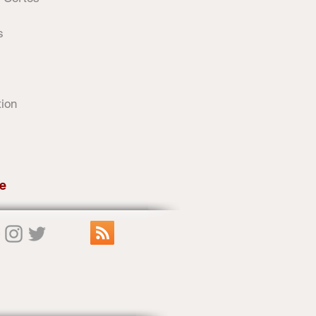
s
tion
e