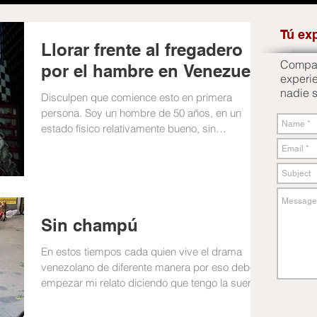
Tú ex
Llorar frente al fregadero
Compart
por el hambre en Venezuela
experi
nadie 
Disculpen que comience esto en primera
persona. Soy un hombre de 50 años, en un
estado físico relativamente bueno, sin
problemas de...
Sin champú
En estos tiempos cada quien vive el drama
venezolano de diferente manera por eso debo
empezar mi relato diciendo que tengo la suerte
o la...