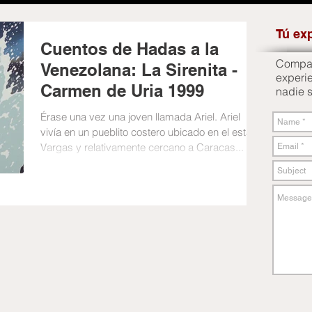
Tú ex
Cuentos de Hadas a la
Compart
Venezolana: La Sirenita -
experi
Carmen de Uria 1999
nadie 
Érase una vez una joven llamada Ariel. Ariel
vivía en un pueblito costero ubicado en el estado
Vargas y relativamente cercano a Caracas...