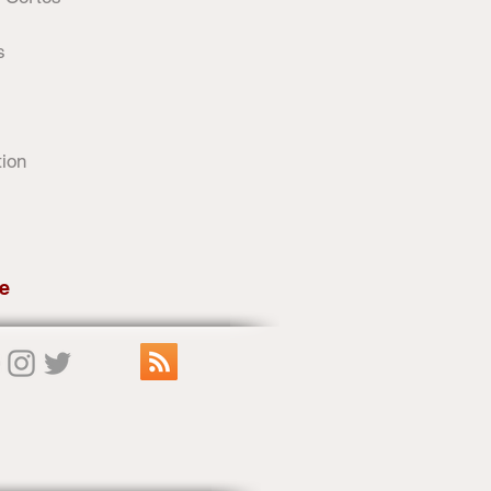
s
tion
e