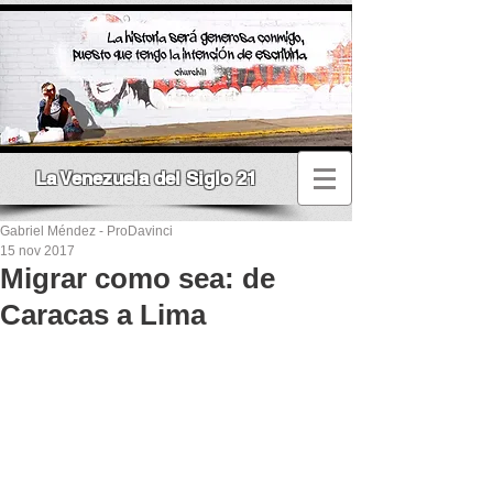
La Venezuela del Siglo 21
Gabriel Méndez - ProDavinci
15 nov 2017
Migrar como sea: de
Caracas a Lima