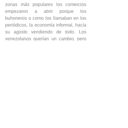
zonas más populares los comercios 
empezaron a abrir porque los 
buhoneros o como los llamaban en los 
periódicos, la economía informal, hacía 
su agosto vendiendo de todo. Los 
venezolanos querían un cambio, pero 
no aguantaron la rumba decembrina.
A esto se unió la escasez de gasolina. 
Con PDVSA parada, no había 
combustible y todo el que tenía un carro 
debía hacer largas colas para 
obtenerlo. Lo curioso era que en las 
estaciones de servicio de lugares 
pudientes no había ni una gota, pero en 
las zonas más populares, sí se 
conseguía la gasolina. Esta fue la 
principal razón por la que la familia de 
otras ciudades no iba a la boda.