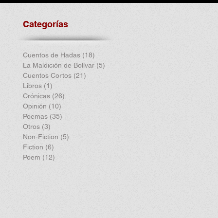
Categorías
Cuentos de Hadas
(18)
18 entradas
La Maldición de Bolívar
(5)
5 entradas
Cuentos Cortos
(21)
21 entradas
Libros
(1)
1 entrada
Crónicas
(26)
26 entradas
Opinión
(10)
10 entradas
Poemas
(35)
35 entradas
Otros
(3)
3 entradas
Non-Fiction
(5)
5 entradas
Fiction
(6)
6 entradas
Poem
(12)
12 entradas