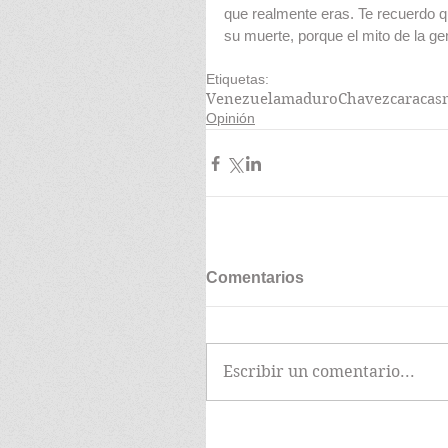
que realmente eras. Te recuerdo qu
su muerte, porque el mito de la ge
Etiquetas:
Venezuela
maduro
Chavez
caracas
Opinión
Comentarios
Escribir un comentario...