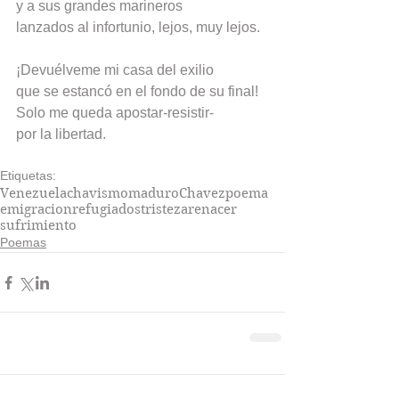
y a sus grandes marineros
lanzados al infortunio, lejos, muy lejos.
¡Devuélveme mi casa del exilio
que se estancó en el fondo de su final!
Solo me queda apostar-resistir-
por la libertad.
Etiquetas:
Venezuela
chavismo
maduro
Chavez
poema
emigracion
refugiados
tristeza
renacer
sufrimiento
Poemas