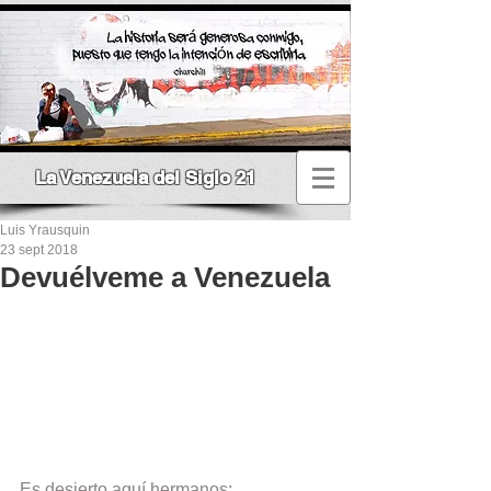
La Venezuela del Siglo 21
Luis Yrausquin
23 sept 2018
Devuélveme a Venezuela
Es desierto aquí hermanos: