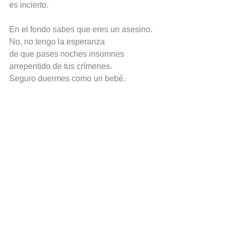
es incierto.
En el fondo sabes que eres un asesino.
No, no tengo la esperanza
de que pases noches insomnes
arrepentido de tus crímenes.
Seguro duermes como un bebé.
Pasan los días, los años,
no entiendo en qué momento
te convertiste en un monstruo.
Quizás siempre lo fuiste.
Lo cierto es que eres nuestro fracaso
como sociedad, como país.
Etiquetas:
Venezuela
maduro
Chavez
poema
militares
uniformado
guardia nacional
policia nacional
Poemas