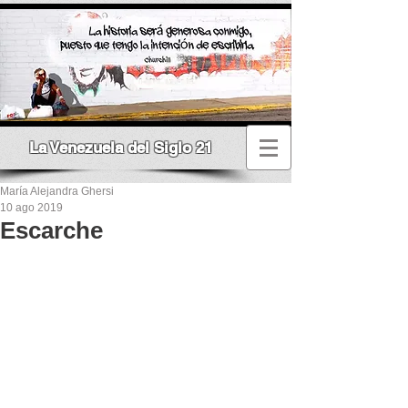
La Venezuela del Siglo 21
María Alejandra Ghersi
10 ago 2019
Escarche