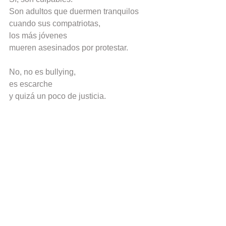
Son adultos que duermen tranquilos
cuando sus compatriotas,
los más jóvenes
mueren asesinados por protestar.
No, no es bullying,
es escarche
y quizá un poco de justicia.
Etiquetas:
Venezuela
chavismo
maduro
Chavez
poema
emigrantes
escarche
Poemas