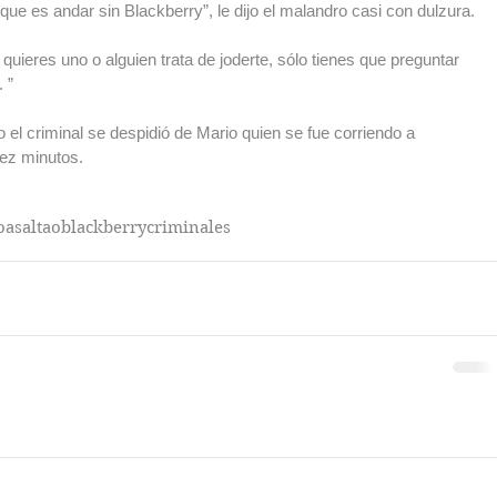
que es andar sin Blackberry”, le dijo el malandro casi con dulzura.
 quieres uno o alguien trata de joderte, sólo tienes que preguntar 
 ”
el criminal se despidió de Mario quien se fue corriendo a 
iez minutos.
o
asaltao
blackberry
criminales