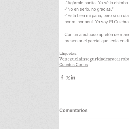
-”Agárralo panita. Yo sé lo chimbo 
-”No en serio, no gracias.”
-”Está bien mi pana, pero si un día
por mi por aquí. Yo soy El Culebra.
Con un afectuoso apretón de mano 
presentar el parcial que tenía en d
Etiquetas:
Venezuela
inseguridad
caracas
rob
Cuentos Cortos
Comentarios