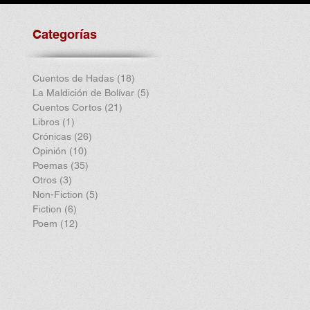
Categorías
Cuentos de Hadas
(18)
18 entradas
La Maldición de Bolívar
(5)
5 entradas
Cuentos Cortos
(21)
21 entradas
Libros
(1)
1 entrada
Crónicas
(26)
26 entradas
Opinión
(10)
10 entradas
Poemas
(35)
35 entradas
Otros
(3)
3 entradas
Non-Fiction
(5)
5 entradas
Fiction
(6)
6 entradas
Poem
(12)
12 entradas