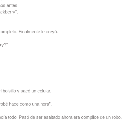
ños antes.
ckberry”.
ompleto. Finalmente le creyó.
ry?”
bolsillo y sacó un celular.
o robé hace como una hora”.
ecía todo. Pasó de ser asaltado ahora era cómplice de un robo.