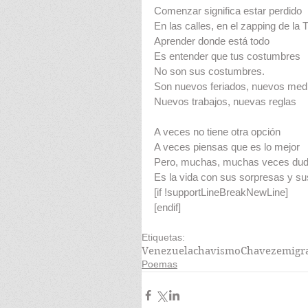
Comenzar significa estar perdido
En las calles, en el zapping de la 
Aprender donde está todo
Es entender que tus costumbres
No son sus costumbres.
Son nuevos feriados, nuevos med
Nuevos trabajos, nuevas reglas
A veces no tiene otra opción
A veces piensas que es lo mejor
Pero, muchas, muchas veces duda
Es la vida con sus sorpresas y s
[if !supportLineBreakNewLine]
[endif]
Etiquetas:
Venezuela
chavismo
Chavez
emigr
Poemas