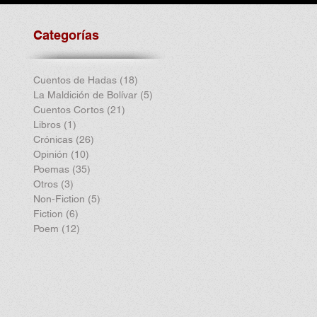
Categorías
Cuentos de Hadas
(18)
18 entradas
La Maldición de Bolívar
(5)
5 entradas
Cuentos Cortos
(21)
21 entradas
Libros
(1)
1 entrada
Crónicas
(26)
26 entradas
Opinión
(10)
10 entradas
Poemas
(35)
35 entradas
Otros
(3)
3 entradas
Non-Fiction
(5)
5 entradas
Fiction
(6)
6 entradas
Poem
(12)
12 entradas