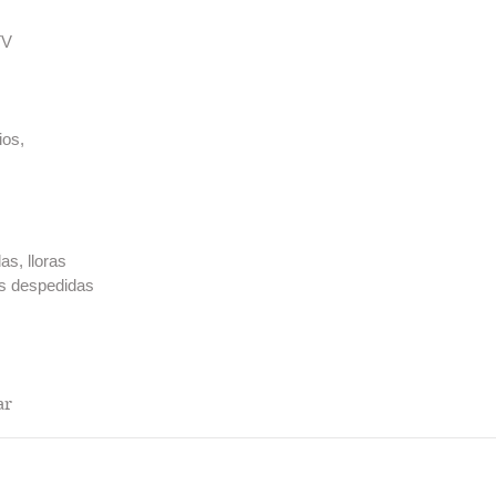
TV
ios,
s, lloras
us despedidas
ar