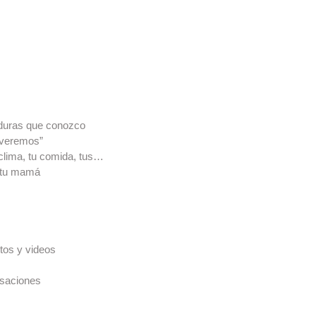
 duras que conozco
 veremos”
 clima, tu comida, tus…
e tu mamá
tos y videos
rsaciones