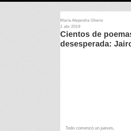
María Alejandra Ghersi
1 abr 2019
Cientos de poemas
desesperada: Jair
Todo comenzó un jueves,