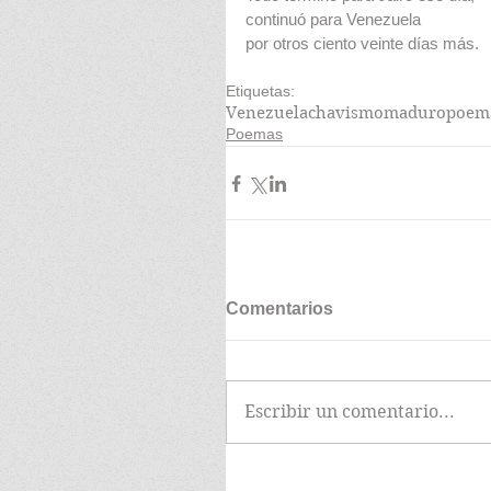
continuó para Venezuela
por otros ciento veinte días más.
Etiquetas:
Venezuela
chavismo
maduro
poem
Poemas
Comentarios
Escribir un comentario...