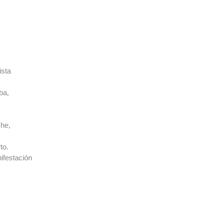
ista
ba,
he,
to.
ifestación