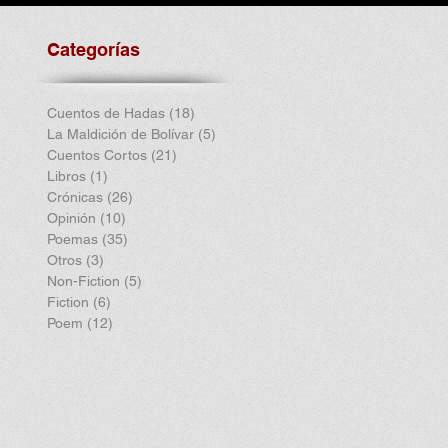
Categorías
Cuentos de Hadas
(18)
18 entradas
La Maldición de Bolívar
(5)
5 entradas
Cuentos Cortos
(21)
21 entradas
Libros
(1)
1 entrada
Crónicas
(26)
26 entradas
Opinión
(10)
10 entradas
Poemas
(35)
35 entradas
Otros
(3)
3 entradas
Non-Fiction
(5)
5 entradas
Fiction
(6)
6 entradas
Poem
(12)
12 entradas