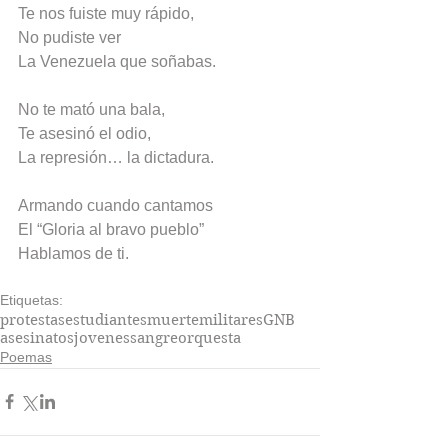
Te nos fuiste muy rápido,
No pudiste ver
La Venezuela que soñabas.
No te mató una bala,
Te asesinó el odio,
La represión… la dictadura.
Armando cuando cantamos
El “Gloria al bravo pueblo”
Hablamos de ti.
Etiquetas:
protestas
estudiantes
muerte
militares
GNB
asesinatos
jovenes
sangre
orquesta
Poemas