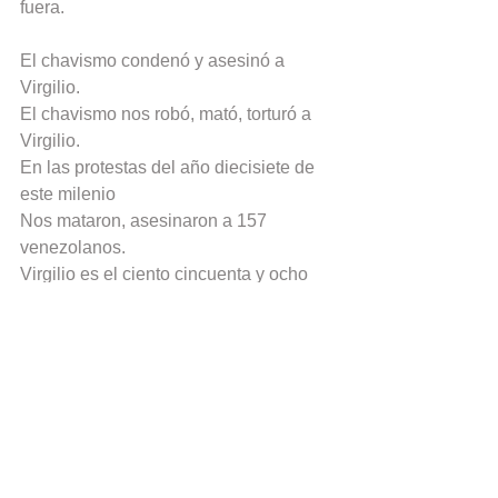
fuera.
El chavismo condenó y asesinó a 
Virgilio.
El chavismo nos robó, mató, torturó a 
Virgilio.
En las protestas del año diecisiete de 
este milenio
Nos mataron, asesinaron a 157 
venezolanos.
Virgilio es el ciento cincuenta y ocho
A punta de maldad, vómito y sangre.
Etiquetas:
Venezuela
chavismo
maduro
Chavez
estudiantes
2017
presos politicos
torturas
venezolanos
Poemas