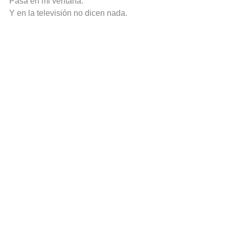
Pasa en mi ventana.
Y en la televisión no dicen nada.
Etiquetas:
Venezuela
chavismo
protestas
2017
television
Poemas
Comentarios
Escribir un comentario...
Categorías