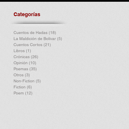
Categorías
Cuentos de Hadas
(18)
18 entradas
La Maldición de Bolívar
(5)
5 entradas
Cuentos Cortos
(21)
21 entradas
Libros
(1)
1 entrada
Crónicas
(26)
26 entradas
Opinión
(10)
10 entradas
Poemas
(35)
35 entradas
Otros
(3)
3 entradas
Non-Fiction
(5)
5 entradas
Fiction
(6)
6 entradas
Poem
(12)
12 entradas