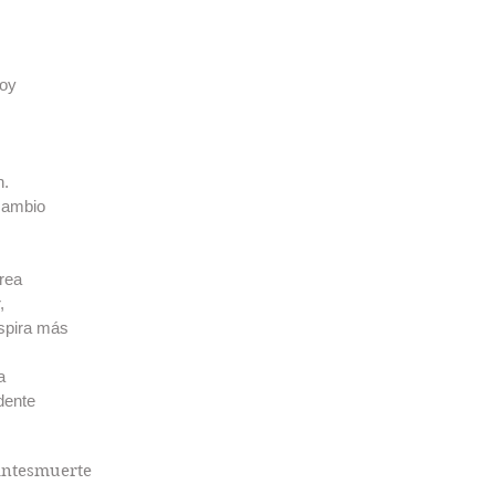
hoy
n.
cambio
rea
,
espira más
a
dente
antes
muerte