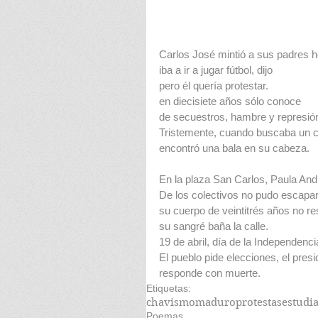
Carlos José mintió a sus padres 
iba a ir a jugar fútbol, dijo
pero él quería protestar.
en diecisiete años sólo conoce
de secuestros, hambre y represió
Tristemente, cuando buscaba un 
encontró una bala en su cabeza.
En la plaza San Carlos, Paula And
De los colectivos no pudo escapar
su cuerpo de veintitrés años no r
su sangré baña la calle.
19 de abril, día de la Independenci
El pueblo pide elecciones, el presi
responde con muerte.
Etiquetas:
chavismo
maduro
protestas
estudi
Poemas