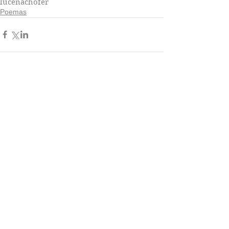
lucena
chofer
Poemas
Comentarios
Escribir un comentario...
Categorías
Cuentos de Hadas
(18)
18 entradas