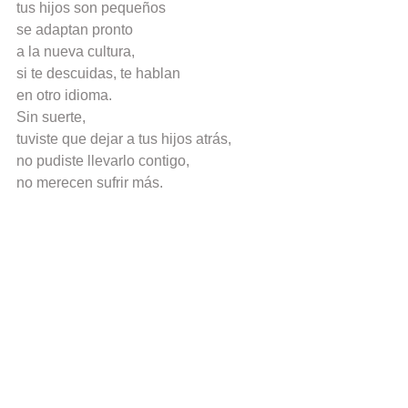
tus hijos son pequeños
se adaptan pronto
a la nueva cultura,
si te descuidas, te hablan
en otro idioma.
Sin suerte,
tuviste que dejar a tus hijos atrás,
no pudiste llevarlo contigo,
no merecen sufrir más.
Al menos con tu dinero
viven mejor mientras
ahorras para darles
una vida mejor.
Ser emigrante venezolano
a los cuarentas o los cincuentas
es haber construido
por décadas una vida
que ya no es válida.