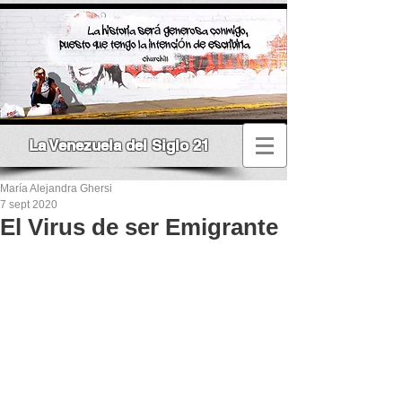
La Venezuela del Siglo 21
María Alejandra Ghersi
7 sept 2020
El Virus de ser Emigrante