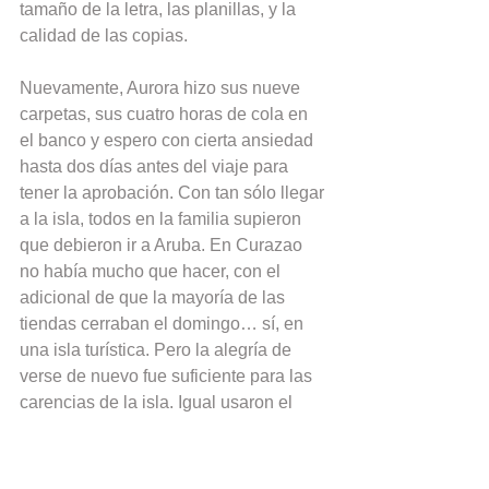
tamaño de la letra, las planillas, y la 
calidad de las copias.
Nuevamente, Aurora hizo sus nueve 
carpetas, sus cuatro horas de cola en 
el banco y espero con cierta ansiedad 
hasta dos días antes del viaje para 
tener la aprobación. Con tan sólo llegar 
a la isla, todos en la familia supieron 
que debieron ir a Aruba. En Curazao 
no había mucho que hacer, con el 
adicional de que la mayoría de las 
tiendas cerraban el domingo… sí, en 
una isla turística. Pero la alegría de 
verse de nuevo fue suficiente para las 
carencias de la isla. Igual usaron el 
cupo para pagar ciertos gastos y luego 
raspar el cupo. Igual esta vez fue 
menos lo que quedó porque bajó a la 